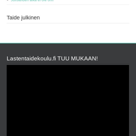
Julisteiden aika ei ole ohi!
Taide julkinen
Lastentaidekoulu.fi TUU MUKAAN!