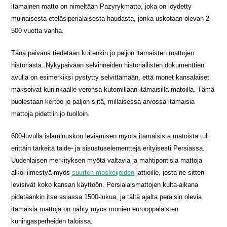
itämainen matto on nimeltään Pazyrykmatto, joka on löydetty
muinaisesta eteläsiperialaisesta haudasta, jonka uskotaan olevan 2
500 vuotta vanha.
Tänä päivänä tiedetään kuitenkin jo paljon itämaisten mattojen
historiasta. Nykypäivään selvinneiden historiallisten dokumenttien
avulla on esimerkiksi pystytty selvittämään, että monet kansalaiset
maksoivat kuninkaalle veronsa kutomillaan itämaisilla matoilla. Tämä
puolestaan kertoo jo paljon siitä, millaisessa arvossa itämaisia
mattoja pidettiin jo tuolloin.
600-luvulla islaminuskon leviämisen myötä itämaisista matoista tuli
erittäin tärkeitä taide- ja sisustuselementtejä erityisesti Persiassa.
Uudenlaisen merkityksen myötä valtavia ja mahtipontisia mattoja
alkoi ilmestyä myös
suurten moskeijoiden
lattioille, josta ne sitten
levisivät koko kansan käyttöön. Persialaismattojen kulta-aikana
pidetäänkin itse asiassa 1500-lukua, ja tältä ajalta peräisin olevia
itämaisia mattoja on nähty myös monien eurooppalaisten
kuningasperheiden taloissa.