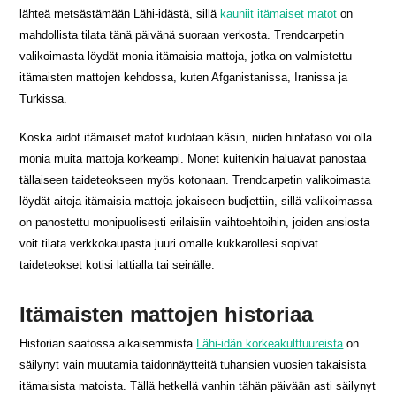
lähteä metsästämään Lähi-idästä, sillä
kauniit itämaiset matot
on
mahdollista tilata tänä päivänä suoraan verkosta. Trendcarpetin
valikoimasta löydät monia itämaisia mattoja, jotka on valmistettu
itämaisten mattojen kehdossa, kuten Afganistanissa, Iranissa ja
Turkissa.
Koska aidot itämaiset matot kudotaan käsin, niiden hintataso voi olla
monia muita mattoja korkeampi. Monet kuitenkin haluavat panostaa
tällaiseen taideteokseen myös kotonaan. Trendcarpetin valikoimasta
löydät aitoja itämaisia mattoja jokaiseen budjettiin, sillä valikoimassa
on panostettu monipuolisesti erilaisiin vaihtoehtoihin, joiden ansiosta
voit tilata verkkokaupasta juuri omalle kukkarollesi sopivat
taideteokset kotisi lattialla tai seinälle.
Itämaisten mattojen historiaa
Historian saatossa aikaisemmista
Lähi-idän korkeakulttuureista
on
säilynyt vain muutamia taidonnäytteitä tuhansien vuosien takaisista
itämaisista matoista. Tällä hetkellä vanhin tähän päivään asti säilynyt