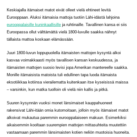
Keskiajalla itämaiset matot eivät olleet vielä ehtineet levitä
Eurooppaan. Aluksi itämaisia mattoja tuotiin Lähi-idästä lahjoina
eurooppalaisille kuninkaallisille
ja ruhtinaille. Tavallinen kansa ei siis
Euroopassa ollut välttämättä vielä 1800-luvulle saakka nähnyt
tällaista mattoa koskaan elämässään.
Juuri 1800-luvun loppupuolella itämaisten mattojen kysyntä alkoi
kasvaa voimakkaasti myös tavallisen kansan keskuudessa, ja
itämaisten mattojen suosio levisi jopa Amerikan mantereelle saakka.
Monille itämaisista matoista tuli edullinen tapa luoda itämaista
eksotiikkaa kotiinsa vierailematta kuitenkaan itse kyseisissä maissa
– varsinkin, kun matka tuolloin oli vielä niin kallis ja pitkä.
Suuren kysynnän vuoksi monet länsimaiset kauppahuoneet
rakensivat Lähi-itään omia kutomoitaan, jolloin myös itämaiset matot
alkoivat mukautua paremmin eurooppalaiseen makuun. Esimerkiksi
aikaisemmin kooltaan suurempien mattojen mittasuhteita muutettiin
vastaamaan paremmin länsimaisten kotien neliön muotoisia huoneita.