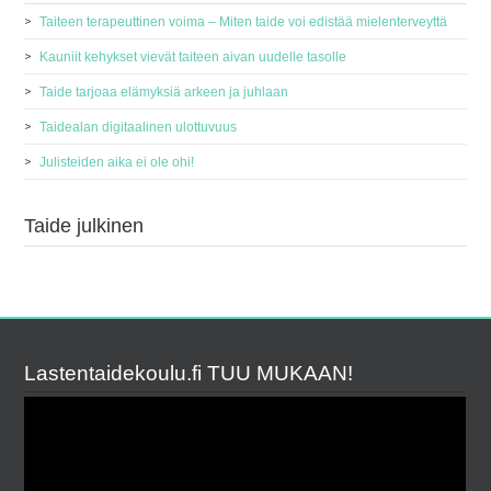
Taiteen terapeuttinen voima – Miten taide voi edistää mielenterveyttä
Kauniit kehykset vievät taiteen aivan uudelle tasolle
Taide tarjoaa elämyksiä arkeen ja juhlaan
Taidealan digitaalinen ulottuvuus
Julisteiden aika ei ole ohi!
Taide julkinen
Lastentaidekoulu.fi TUU MUKAAN!