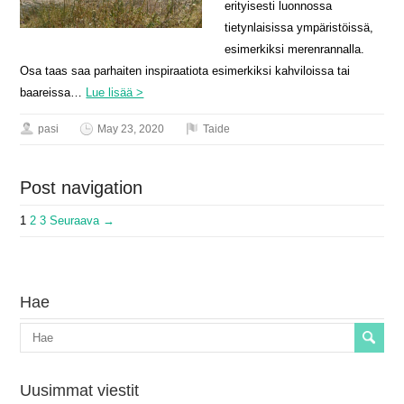
erityisesti luonnossa
tietynlaisissa ympäristöissä,
esimerkiksi merenrannalla.
Osa taas saa parhaiten inspiraatiota esimerkiksi kahviloissa tai
baareissa…
Lue lisää >
pasi
May 23, 2020
Taide
Post navigation
1
2
3
Seuraava →
Hae
Uusimmat viestit