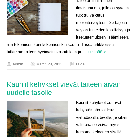
Taide on inhimillinen
ilmaisumuoto, jolla on syvä ja
tutkittu vaikutus
mielenterveyteen. Se tarjoaa
väylän tunteiden käsittelyyn ja
itsetuntemuksen lisäämiseen,
niin tekemisen kuin kokemisenkin kautta. Tässä artikkelissa
tutkimme taiteen hyvinvointivaikutuksia ja…
Lue lisää >
admin
March 28, 2025
Taide
Kauniit kehykset vievät taiteen aivan
uudelle tasolle
Kauniit kehykset auttavat
kehystämään taidetta
viehättävällä tavalla, ja oikein
valittuna ne voivat myös
korostaa kehysten sisällä