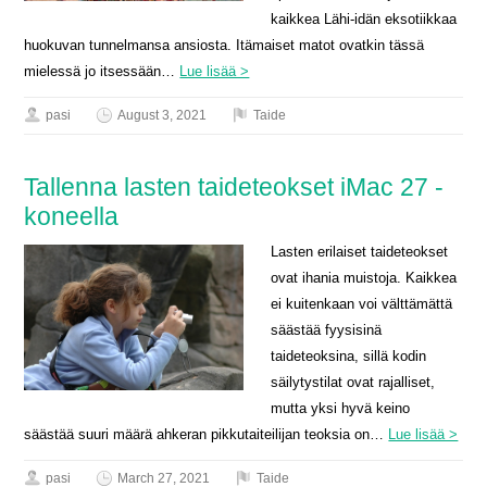
kaikkea Lähi-idän eksotiikkaa
huokuvan tunnelmansa ansiosta. Itämaiset matot ovatkin tässä
mielessä jo itsessään…
Lue lisää >
pasi
August 3, 2021
Taide
Tallenna lasten taideteokset iMac 27 -
koneella
Lasten erilaiset taideteokset
ovat ihania muistoja. Kaikkea
ei kuitenkaan voi välttämättä
säästää fyysisinä
taideteoksina, sillä kodin
säilytystilat ovat rajalliset,
mutta yksi hyvä keino
säästää suuri määrä ahkeran pikkutaiteilijan teoksia on…
Lue lisää >
pasi
March 27, 2021
Taide