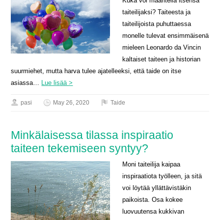
Kuka voi määritellä itsensä
taiteilijaksi? Taiteesta ja
taiteilijoista puhuttaessa
monelle tulevat ensimmäisenä
mieleen Leonardo da Vincin
kaltaiset taiteen ja historian
suurmiehet, mutta harva tulee ajatelleeksi, että taide on itse
asiassa…
Lue lisää >
pasi
May 26, 2020
Taide
Minkälaisessa tilassa inspiraatio
taiteen tekemiseen syntyy?
Moni taiteilija kaipaa
inspiraatiota työlleen, ja sitä
voi löytää yllättävistäkin
paikoista. Osa kokee
luovuutensa kukkivan