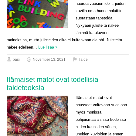
nuoruusvuosien idolit, joiden
kuvilla oma huone haluttiin
suorastaan tapetoida.
Nykyään julisteita näkee
lähinnä katukuvien
mainoksina, mutta julisteiden aika ei kuitenkaan ole ohi. Julisteita
näkee edelleen…
Lue lisää >
pasi
November 13, 2021
Taide
Itämaiset matot ovat todellisia
taideteoksia
Itämaiset matot ovat
nousseet valtavaan suosioon
myös monissa
pohjoismaalaisissa kodeissa
niiden kauniiden värien,
upeiden kuvioiden ja ennen