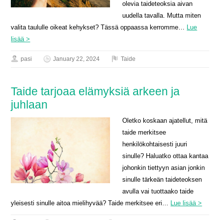
olevia taideteoksia aivan
uudella tavalla. Mutta miten
valita taululle oikeat kehykset? Tässä oppaassa kerromme…
Lue
lisää >
pasi
January 22, 2024
Taide
Taide tarjoaa elämyksiä arkeen ja
juhlaan
Oletko koskaan ajatellut, mitä
taide merkitsee
henkilökohtaisesti juuri
sinulle? Haluatko ottaa kantaa
johonkin tiettyyn asian jonkin
sinulle tärkeän taideteoksen
avulla vai tuottaako taide
yleisesti sinulle aitoa mielihyvää? Taide merkitsee eri…
Lue lisää >