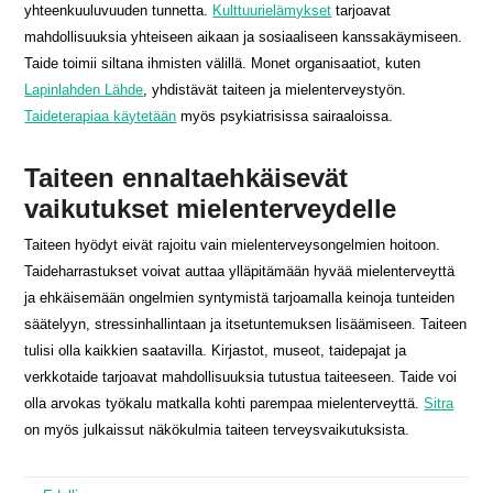
yhteenkuuluvuuden tunnetta.
Kulttuurielämykset
tarjoavat
mahdollisuuksia yhteiseen aikaan ja sosiaaliseen kanssakäymiseen.
Taide toimii siltana ihmisten välillä. Monet organisaatiot, kuten
Lapinlahden Lähde
, yhdistävät taiteen ja mielenterveystyön.
Taideterapiaa käytetään
myös psykiatrisissa sairaaloissa.
Taiteen ennaltaehkäisevät
vaikutukset mielenterveydelle
Taiteen hyödyt eivät rajoitu vain mielenterveysongelmien hoitoon.
Taideharrastukset voivat auttaa ylläpitämään hyvää mielenterveyttä
ja ehkäisemään ongelmien syntymistä tarjoamalla keinoja tunteiden
säätelyyn, stressinhallintaan ja itsetuntemuksen lisäämiseen. Taiteen
tulisi olla kaikkien saatavilla. Kirjastot, museot, taidepajat ja
verkkotaide tarjoavat mahdollisuuksia tutustua taiteeseen. Taide voi
olla arvokas työkalu matkalla kohti parempaa mielenterveyttä.
Sitra
on myös julkaissut näkökulmia taiteen terveysvaikutuksista.