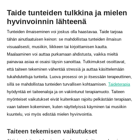
Taide tunteiden tulkkina ja mielen
hyvinvoinnin lähteenä
Tunteiden ilmaiseminen voi joskus olla haastavaa. Taide tarjoaa
tähän ainutlaatuisen keinon: se mahdollistaa tunteiden ilmaisun
visuaalisesti, musiikin, liikkeen tai kirjoittamisen kautta.
Maalaaminen voi auttaa purkamaan ahdistusta, vaikka mieltä
painavaa asiaa ei osaisi täysin sanoittaa. Tutkimukset osoittavat,
että taiteen tekeminen vähentää stressiä ja auttaa käsittelemään
tukahdutettuja tunteita. Luova prosessi on jo itsessään terapeuttinen,
sillä se mahdollistaa tunteiden turvallisen kohtaamisen.
Taideterapia
hyödyntää eri taiteenaloja ja on vakiintunut terapiamuoto. Taiteen
myönteiset vaikutukset eivät kuitenkaan rajoitu pelkästään terapiaan,
vaan taiteen kokeminen, kuten näyttelyissä käyminen tai musiikin
kuuntelu, voi myös edistää mielen hyvinvointia.
Taiteen tekemisen vaikutukset