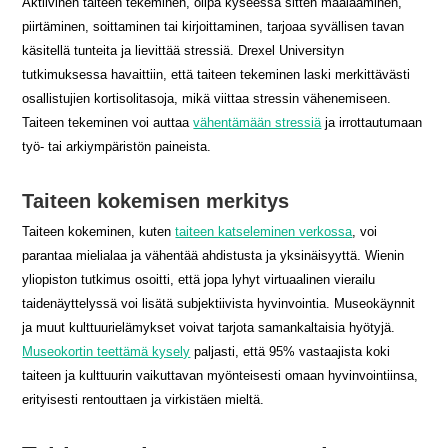
Aktiivinen taiteen tekeminen, olipa kyseessä sitten maalaaminen,
piirtäminen, soittaminen tai kirjoittaminen, tarjoaa syvällisen tavan
käsitellä tunteita ja lievittää stressiä. Drexel Universityn
tutkimuksessa havaittiin, että taiteen tekeminen laski merkittävästi
osallistujien kortisolitasoja, mikä viittaa stressin vähenemiseen.
Taiteen tekeminen voi auttaa
vähentämään stressiä
ja irrottautumaan
työ- tai arkiympäristön paineista.
Taiteen kokemisen merkitys
Taiteen kokeminen, kuten
taiteen katseleminen verkossa
, voi
parantaa mielialaa ja vähentää ahdistusta ja yksinäisyyttä. Wienin
yliopiston tutkimus osoitti, että jopa lyhyt virtuaalinen vierailu
taidenäyttelyssä voi lisätä subjektiivista hyvinvointia. Museokäynnit
ja muut kulttuurielämykset voivat tarjota samankaltaisia hyötyjä.
Museokortin teettämä kysely
paljasti, että 95% vastaajista koki
taiteen ja kulttuurin vaikuttavan myönteisesti omaan hyvinvointiinsa,
erityisesti rentouttaen ja virkistäen mieltä.