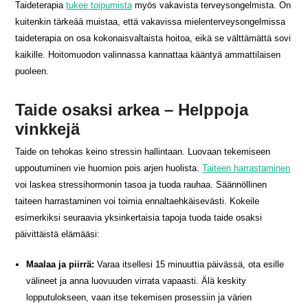
Taideterapia
tukee toipumista
myös vakavista terveysongelmista. On
kuitenkin tärkeää muistaa, että vakavissa mielenterveysongelmissa
taideterapia on osa kokonaisvaltaista hoitoa, eikä se välttämättä sovi
kaikille. Hoitomuodon valinnassa kannattaa kääntyä ammattilaisen
puoleen.
Taide osaksi arkea – Helppoja
vinkkejä
Taide on tehokas keino stressin hallintaan. Luovaan tekemiseen
uppoutuminen vie huomion pois arjen huolista.
Taiteen harrastaminen
voi laskea stressihormonin tasoa ja tuoda rauhaa. Säännöllinen
taiteen harrastaminen voi toimia ennaltaehkäisevästi. Kokeile
esimerkiksi seuraavia yksinkertaisia tapoja tuoda taide osaksi
päivittäistä elämääsi:
Maalaa ja piirrä:
Varaa itsellesi 15 minuuttia päivässä, ota esille
välineet ja anna luovuuden virrata vapaasti. Älä keskity
lopputulokseen, vaan itse tekemisen prosessiin ja värien