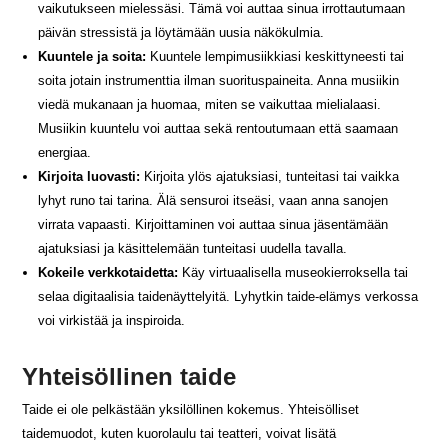
vaikutukseen mielessäsi. Tämä voi auttaa sinua irrottautumaan
päivän stressistä ja löytämään uusia näkökulmia.
Kuuntele ja soita:
Kuuntele lempimusiikkiasi keskittyneesti tai
soita jotain instrumenttia ilman suorituspaineita. Anna musiikin
viedä mukanaan ja huomaa, miten se vaikuttaa mielialaasi.
Musiikin kuuntelu voi auttaa sekä rentoutumaan että saamaan
energiaa.
Kirjoita luovasti:
Kirjoita ylös ajatuksiasi, tunteitasi tai vaikka
lyhyt runo tai tarina. Älä sensuroi itseäsi, vaan anna sanojen
virrata vapaasti. Kirjoittaminen voi auttaa sinua jäsentämään
ajatuksiasi ja käsittelemään tunteitasi uudella tavalla.
Kokeile verkkotaidetta:
Käy virtuaalisella museokierroksella tai
selaa digitaalisia taidenäyttelyitä. Lyhytkin taide-elämys verkossa
voi virkistää ja inspiroida.
Yhteisöllinen taide
Taide ei ole pelkästään yksilöllinen kokemus. Yhteisölliset
taidemuodot, kuten kuorolaulu tai teatteri, voivat lisätä