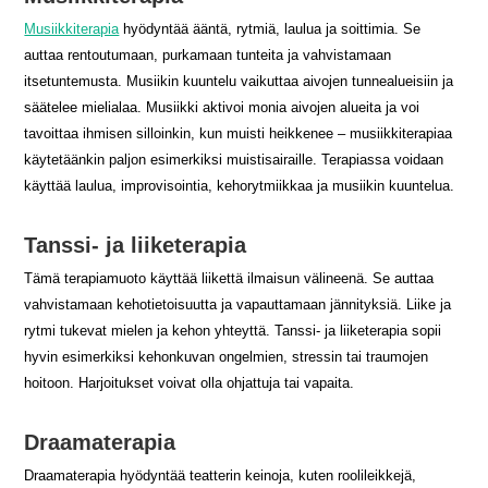
Musiikkiterapia
hyödyntää ääntä, rytmiä, laulua ja soittimia. Se
auttaa rentoutumaan, purkamaan tunteita ja vahvistamaan
itsetuntemusta. Musiikin kuuntelu vaikuttaa aivojen tunnealueisiin ja
säätelee mielialaa. Musiikki aktivoi monia aivojen alueita ja voi
tavoittaa ihmisen silloinkin, kun muisti heikkenee – musiikkiterapiaa
käytetäänkin paljon esimerkiksi muistisairaille. Terapiassa voidaan
käyttää laulua, improvisointia, kehorytmiikkaa ja musiikin kuuntelua.
Tanssi- ja liiketerapia
Tämä terapiamuoto käyttää liikettä ilmaisun välineenä. Se auttaa
vahvistamaan kehotietoisuutta ja vapauttamaan jännityksiä. Liike ja
rytmi tukevat mielen ja kehon yhteyttä. Tanssi- ja liiketerapia sopii
hyvin esimerkiksi kehonkuvan ongelmien, stressin tai traumojen
hoitoon. Harjoitukset voivat olla ohjattuja tai vapaita.
Draamaterapia
Draamaterapia hyödyntää teatterin keinoja, kuten roolileikkejä,