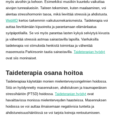
myös aivoihin ja kehoon. Esimerkiksi musiikin kuuntelu vaikuttaa
aivojen tunnealueisiin. Taiteen tekeminen, kuten maalaaminen, voi
alentaa stressihormonin tasoa, mikä lievittää stressiä ja ahdistusta.
WebMD
kertoo tarkemmin vaikutusmekanismeista. Taideterapia voi
auttaa lievittämään kipuoireita ja parantamaan elämänlaatua
syöpäpotilailla. Se voi myös parantaa lasten kykyä selviytyä kivusta
ja vähentää stressiä astmaa sairastavilla lapsilla. Vanhuksilla
taideterapia voi stimuloida henkistä toimintaa ja vähentää
masennusta Parkinsonin tautia sairastavilla.
Taideterapian hyödyt
ovat siis moninaiset.
Taideterapia osana hoitoa
Taideterapiaa käytetään monien mielenterveysongelmien hoidossa.
Sitä on hyödynnetty masennuksen, ahdistuksen ja traumaperäisen
stressihäiriön (PTSD) hoidossa.
Taideterapian hyödyt
ovat
havaittavissa monissa mielenterveyden haasteissa. Masennuksen
hoidossa se voi auttaa ilmaisemaan negatiivisia tunteita ja
ahdistuneisuushäiriöissä se voi tarjota keinoja rentoutumiseen.