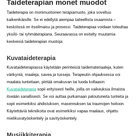
Taideterapian monet muodot
Taideterapia on monimuotoinen terapiamuoto, joka soveltuu
kaikenikäisille. Se ei edellytä aiempaa taiteellista osaamista –
keskiössä on itseilmaisu ja prosessi. Taideterapiaa voidaan toteuttaa
yksilö- tai ryhmäterapiana. Seuraavassa on esitelty muutamia
keskeisiä taideterapian muotoja:
Kuvataideterapia
Kuvataideterapiassa käytetään perinteisiä taidemateriaaleja, kuten
värikyniä, maaleja, savea ja tusseja. Terapeutin ohjauksessa voi
maalata tunteitaan, piirtää omakuvan tai luoda kollaasin.
Kuvataideterapia
sopii erityisesti heille, joilla on vaikeuksia ilmaista
itseään sanallisesti. Se voi auttaa purkamaan patoutuneita tunteita ja
sopii esimerkiksi ahdistuksen, masennuksen tai traumojen hoitoon.
Käytettäviä tekniikoita ovat esimerkiksi vapaa maalaus, ohjattu
mielikuvatyöskentely ja savityöskentely.
Musiikkiterapia