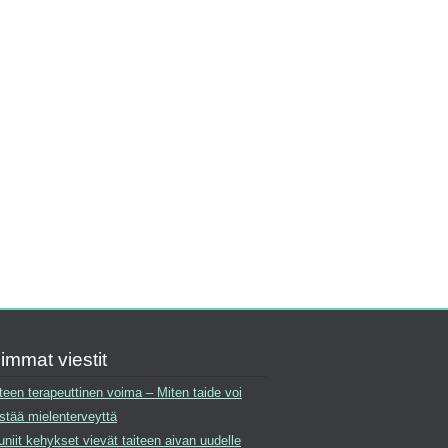
immat viestit
teen terapeuttinen voima – Miten taide voi
stää mielenterveyttä
niit kehykset vievät taiteen aivan uudelle