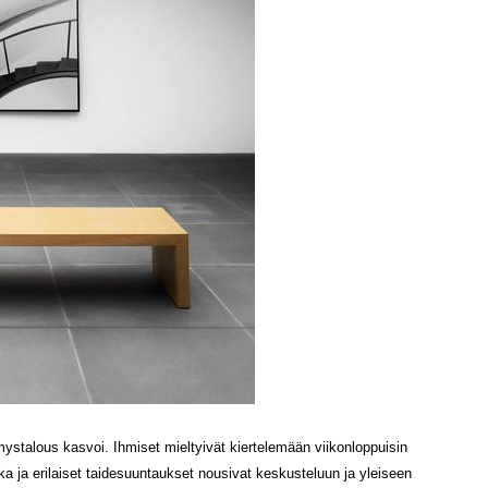
talous kasvoi. Ihmiset mieltyivät kiertelemään viikonloppuisin
kka ja erilaiset taidesuuntaukset nousivat keskusteluun ja yleiseen