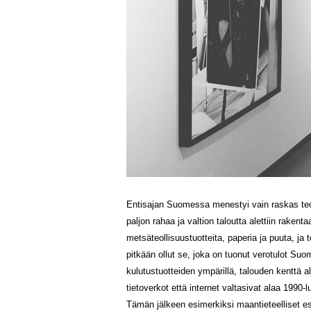
Entisajan Suomessa menestyi vain raskas teo
paljon rahaa ja valtion taloutta alettiin raken
metsäteollisuustuotteita, paperia ja puuta, ja t
pitkään ollut se, joka on tuonut verotulot S
kulutustuotteiden ympärillä, talouden kenttä a
tietoverkot että internet valtasivat alaa 1990-
Tämän jälkeen esimerkiksi maantieteelliset est