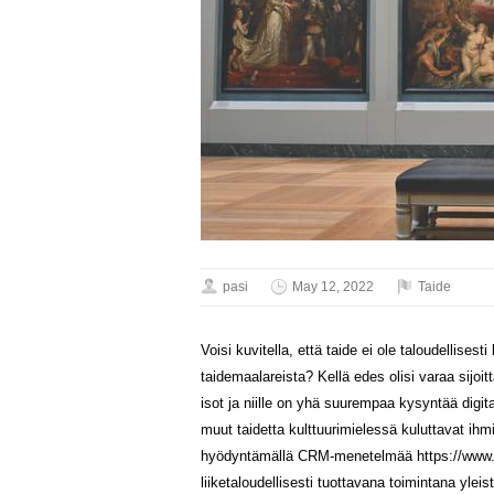
pasi
May 12, 2022
Taide
Voisi kuvitella, että taide ei ole taloudellisest
taidemaalareista? Kellä edes olisi varaa sijoi
isot ja niille on yhä suurempaa kysyntää digitaa
muut taidetta kulttuurimielessä kuluttavat ihm
hyödyntämällä CRM-menetelmää https://www.li
liiketaloudellisesti tuottavana toimintana yleis