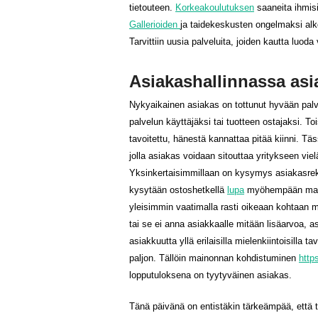
tietouteen.
Korkeakoulutuksen
saaneita ihmisi
Gallerioiden
ja taidekeskusten ongelmaksi alko
Tarvittiin uusia palveluita, joiden kautta luoda
Asiakashallinnassa asi
Nykyaikainen asiakas on tottunut hyvään palve
palvelun käyttäjäksi tai tuotteen ostajaksi. 
tavoitettu, hänestä kannattaa pitää kiinni. Tä
jolla asiakas voidaan sitouttaa yritykseen vie
Yksinkertaisimmillaan on kysymys asiakasrekis
kysytään ostoshetkellä
lupa
myöhempään markk
yleisimmin vaatimalla rasti oikeaan kohtaan ma
tai se ei anna asiakkaalle mitään lisäarvoa, 
asiakkuutta yllä erilaisilla mielenkiintoisill
paljon. Tällöin mainonnan kohdistuminen
http
lopputuloksena on tyytyväinen asiakas.
Tänä päivänä on entistäkin tärkeämpää, että ty