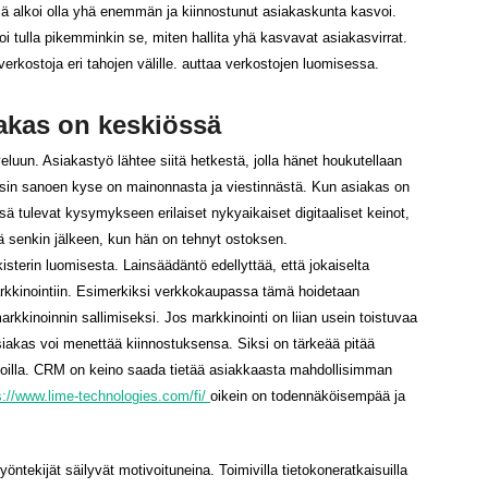
ä alkoi olla yhä enemmän ja kiinnostunut asiakaskunta kasvoi.
i tulla pikemminkin se, miten hallita yhä kasvavat asiakasvirrat.
 verkostoja eri tahojen välille. auttaa verkostojen luomisessa.
akas on keskiössä
luun. Asiakastyö lähtee siitä hetkestä, jolla hänet houkutellaan
Toisin sanoen kyse on mainonnasta ja viestinnästä. Kun asiakas on
ssä tulevat kysymykseen erilaiset nykyaikaiset digitaaliset keinot,
lä senkin jälkeen, kun hän on tehnyt ostoksen.
terin luomisesta. Lainsäädäntö edellyttää, että jokaiselta
inointiin. Esimerkiksi verkkokaupassa tämä hoidetaan
rkkinoinnin sallimiseksi. Jos markkinointi on liian usein toistuvaa
asiakas voi menettää kiinnostuksensa. Siksi on tärkeää pitää
a tavoilla. CRM on keino saada tietää asiakkaasta mahdollisimman
s://www.lime-technologies.com/fi/
oikein on todennäköisempää ja
öntekijät säilyvät motivoituneina. Toimivilla tietokoneratkaisuilla