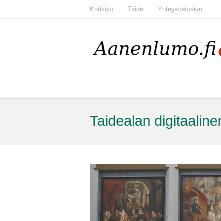
Kotisivu
Taide
Yhteystietosivu
Taidealan digitaaline