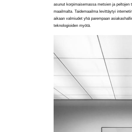
asunut korpimaisemassa metsien ja peltojen t
maailmalta. Taidemaailma levittäytyi interneti
aikaan valmiudet yhä parempaan asiakashallint
teknologioiden myötä.