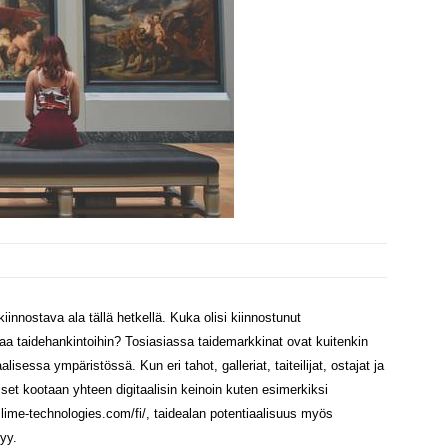
i kiinnostava ala tällä hetkellä. Kuka olisi kiinnostunut
ttaa taidehankintoihin? Tosiasiassa taidemarkkinat ovat kuitenkin
lisessa ympäristössä. Kun eri tahot, galleriat, taiteilijat, ostajat ja
iset kootaan yhteen digitaalisin keinoin kuten esimerkiksi
me-technologies.com/fi/, taidealan potentiaalisuus myös
tyy.