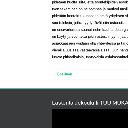
pidetään huolta siitä, että työntekijöiden ar
työn tekeminen on helpompaa ja motivoi uusii
pidetään kontaktit kunnossa sekä yrityksen s
saa tuloksia, jotka tyydyttävät niin ostanutta 
on ensivaiheissa saanut netin kautta idean gal
on käyty ja suoritettu jokin ostos, myynti jää 
asiakkaaseen voidaan olla yhteydessä ja tarjo
vierailla uusissa vastaavanlaisissa, juuri hän
luovat pitkäaikaisia, tyytyväisiä asiakassuhtei
← Edellinen
Lastentaidekoulu.fi TUU MUK