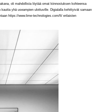
akana, oli mahdollista löytää omat kiinnostuksen kohteensa
n kautta yhä useampien ulottuville. Digialalla kehittyivät samaan
aan https://www.lime-technologies.com/fi/ erilaisten