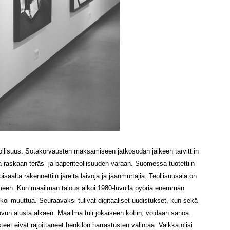
llisuus. Sotakorvausten maksamiseen jatkosodan jälkeen tarvittiin
taa raskaan teräs- ja paperiteollisuuden varaan. Suomessa tuotettiin
oisaalta rakennettiin järeitä laivoja ja jäänmurtajia. Teollisuusala on
uomeen. Kun maailman talous alkoi 1980-luvulla pyöriä enemmän
lkoi muuttua. Seuraavaksi tulivat digitaaliset uudistukset, kun sekä
luvun alusta alkaen. Maailma tuli jokaiseen kotiin, voidaan sanoa.
eet eivät rajoittaneet henkilön harrastusten valintaa. Vaikka olisi