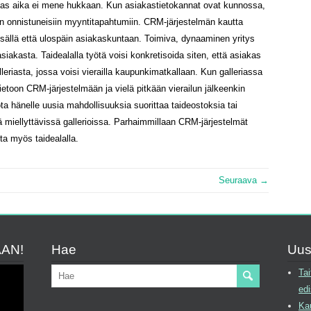
vokas aika ei mene hukkaan. Kun asiakastietokannat ovat kunnossa,
n onnistuneisiin myyntitapahtumiin. CRM-järjestelmän kautta
isällä että ulospäin asiakaskuntaan. Toimiva, dynaaminen yritys
asiakasta. Taidealalla työtä voisi konkretisoida siten, että asiakas
leriasta, jossa voisi vierailla kaupunkimatkallaan. Kun galleriassa
tietoon CRM-järjestelmään ja vielä pitkään vierailun jälkeenkin
ta hänelle uusia mahdollisuuksia suorittaa taideostoksia tai
tä miellyttävissä gallerioissa. Parhaimmillaan CRM-järjestelmät
ta myös taidealalla.
Seuraava →
AAN!
Hae
Uus
Tai
edi
Kau