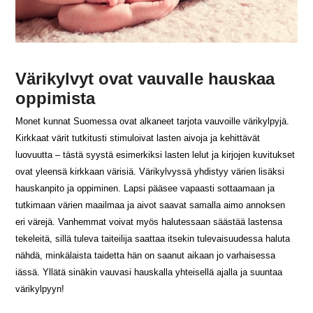
Värikylvyt ovat vauvalle hauskaa
oppimista
Monet kunnat Suomessa ovat alkaneet tarjota vauvoille värikylpyjä.
Kirkkaat värit tutkitusti stimuloivat lasten aivoja ja kehittävät
luovuutta – tästä syystä esimerkiksi lasten lelut ja kirjojen kuvitukset
ovat yleensä kirkkaan värisiä. Värikylvyssä yhdistyy värien lisäksi
hauskanpito ja oppiminen. Lapsi pääsee vapaasti sottaamaan ja
tutkimaan värien maailmaa ja aivot saavat samalla aimo annoksen
eri värejä. Vanhemmat voivat myös halutessaan säästää lastensa
tekeleitä, sillä tuleva taiteilija saattaa itsekin tulevaisuudessa haluta
nähdä, minkälaista taidetta hän on saanut aikaan jo varhaisessa
iässä. Yllätä sinäkin vauvasi hauskalla yhteisellä ajalla ja suuntaa
värikylpyyn!