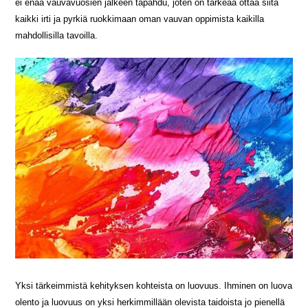
ei enää vauvavuosien jälkeen tapahdu, joten on tärkeää ottaa siitä
kaikki irti ja pyrkiä ruokkimaan oman vauvan oppimista kaikilla
mahdollisilla tavoilla.
Yksi tärkeimmistä kehityksen kohteista on luovuus. Ihminen on luova
olento ja luovuus on yksi herkimmillään olevista taidoista jo pienellä