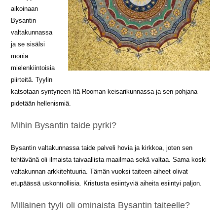
aikoinaan
Bysantin
valtakunnassa
ja se sisälsi
monia
mielenkiintoisia
piirteitä. Tyylin
katsotaan syntyneen Itä-Rooman keisarikunnassa ja sen pohjana
pidetään hellenismiä.
Mihin Bysantin taide pyrki?
Bysantin valtakunnassa taide palveli hovia ja kirkkoa, joten sen
tehtävänä oli ilmaista taivaallista maailmaa sekä valtaa. Sama koski
valtakunnan arkkitehtuuria. Tämän vuoksi taiteen aiheet olivat
etupäässä uskonnollisia. Kristusta esiintyviä aiheita esiintyi paljon.
Millainen tyyli oli ominaista Bysantin taiteelle?