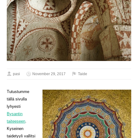
pasi
November 29, 2017
Taide
Tutustumme
tällä sivulla
lyhyesti
Bysantin
taiteeseen
.
Kyseinen
taidetyyli vallitsi