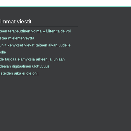
immat viestit
teen terapeuttinen voima – Miten taide voi
stää mielenterveyttä
niit kehykset vievät taiteen aivan uudelle
olle
de tarjoaa elämyksiä arkeen ja juhlaan
dealan digitaalinen ulottuvuus
isteiden aika ei ole ohi!