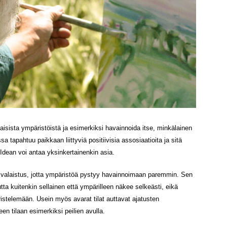
ilaisista ympäristöistä ja esimerkiksi havainnoida itse, minkälainen
a tapahtuu paikkaan liittyviä positiivisia assosiaatioita ja sitä
. Idean voi antaa yksinkertainenkin asia.
vä valaistus, jotta ympäristöä pystyy havainnoimaan paremmin. Sen
mutta kuitenkin sellainen että ympärilleen näkee selkeästi, eikä
ristelemään. Usein myös avarat tilat auttavat ajatusten
en tilaan esimerkiksi peilien avulla.