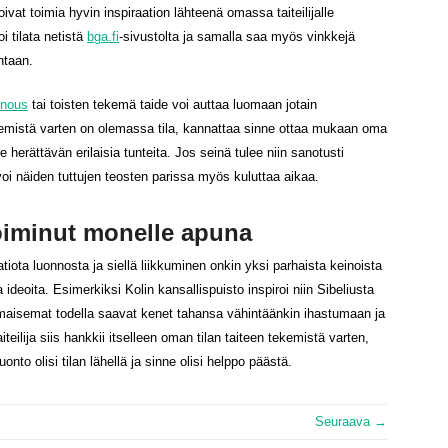
ivat toimia hyvin inspiraation lähteenä omassa taiteilijalle
oi tilata netistä
bga.fi
-sivustolta ja samalla saa myös vinkkejä
ntaan.
unous
tai toisten tekemä taide voi auttaa luomaan jotain
ekemistä varten on olemassa tila, kannattaa sinne ottaa mukaan oma
e herättävän erilaisia tunteita. Jos seinä tulee niin sanotusti
oi näiden tuttujen teosten parissa myös kuluttaa aikaa.
toiminut monelle apuna
tiota luonnosta ja siellä liikkuminen onkin yksi parhaista keinoista
 ideoita. Esimerkiksi Kolin kansallispuisto inspiroi niin Sibeliusta
maisemat todella saavat kenet tahansa vähintäänkin ihastumaan ja
eilija siis hankkii itselleen oman tilan taiteen tekemistä varten,
 luonto olisi tilan lähellä ja sinne olisi helppo päästä.
Seuraava →