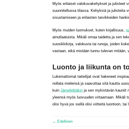
Myös erilaiset valokuvakehykset ja julisteet vo
suunnitellussa tilassa. Kehyksiä ja julisteita v
sisustamiseen ja erilaisten tarvikkeiden hanki
Myös muiden luomukset, kuten kirjallisuus,
r
ainutlaatuista. Mikäli omaa taidetta ja sen t
suosikkikirja, valokuvia tai runoja, joiden koke
vastaan, eikä mistään tunnu tulevan mitään, v
Luonto ja liikunta on 
Lukemattomat taiteilijat ovat hakeneet inspiraa
nollata mielensä ja saavuttaa sitä kautta uusia
kuin
Järnefeltiäkin
ja sen mykistävän kauniit 
yleensä myös luovuuden virtaamaan. Mikäli tait
olisi hyvä jos siellä olisi viitteitä luontoon, tai
← Edellinen