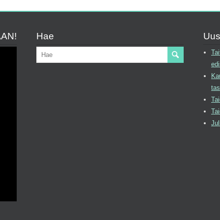
AAN!
Hae
Uus
Tai
edi
Kau
tas
Tai
Tai
Jul