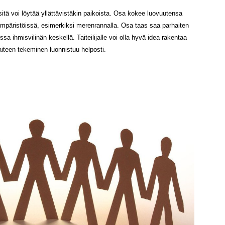
a sitä voi löytää yllättävistäkin paikoista. Osa kokee luovuutensa
 ympäristöissä, esimerkiksi merenrannalla. Osa taas saa parhaiten
ssa ihmisvilinän keskellä. Taiteilijalle voi olla hyvä idea rakentaa
taiteen tekeminen luonnistuu helposti.